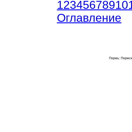
1
2
3
4
5
6
7
8
9
10
Оглавление
Пермь: Пермско