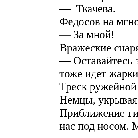
—
Ткачева
.
Федосов на мгно
— За мной!
Вражеские снаря
— Оставайтесь з
тоже идет жарки
Треск ружейной 
Немцы, укрываяс
Приближение гит
нас под носом. 