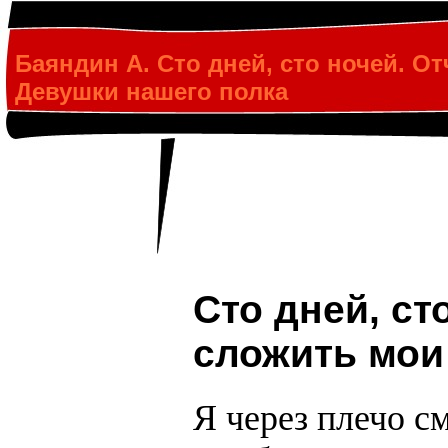
Баяндин А. Сто дней, сто ночей. От
Девушки нашего полка
Сто дней, с
сложить мои 
Я через плечо с