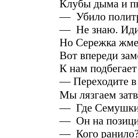
Клубы дыма и пы
—
Убило полит
—
Не знаю. Иди
Но Сережка жмет
Вот впереди зам
К нам подбегает
— Переходите в 
Мы лязгаем затв
—
Где Семушки
—
Он на позици
—
Кого ранило